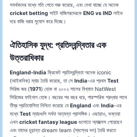
সমর্থকদের মধ্যে গতি পেতে শুরু করেছে, এবং দেখা যাচ্ছে যে অনেক
cricket betting
সাইট বাজিগরদেরকে
ENG vs IND
লাইভ
দরে বাজি ধরার সুযোগ করে দিচ্ছে।
ঐতিহাসিক যুদ্ধ: প্রতিদ্বন্দ্বিতার এক
উত্তরাধিকার
England-India
ক্রিকেট প্রতিদ্বন্দ্বিতা অনেক iconic
(আইকনিক) ম্যাচ তৈরি করেছে, তা সে
India
-এর প্রথম
Test
সিরিজ জয় (
1971
) হোক বা ২০০২ সালের বিখ্যাত NatWest
সিরিজের ফাইনাল হোক। বছরের পর বছর ধরে, পারস্পরিক শ্রদ্ধার সাথে
তীব্র প্রতিযোগিতা নিশ্চিত করেছে যে
England
এবং
India
-এর
মধ্যে
Test
ম্যাচগুলি সর্বদা অত্যন্ত প্রাসঙ্গিক। এছাড়াও, ভক্তরা
এখন
cricket fantasy league
গুলোতে অ্যাক্সেস পেয়েছেন
এবং তাদের চূড়ান্ত dream team (স্বপ্নের দল) তৈরি করতে