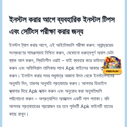
ইনস্টল করার আগে ব্যবহারিক ইনস্টল টিপস
এবং সেটিংস পরীক্ষা করার জন্য
ইনস্টল ট্যাপ করার আগে, এই আইটেমগুলি পরীক্ষা করুন: অ্যান্ড্রয়েড
সংস্করণের সামঞ্জস্যতা নিশ্চিত করুন, যেকোনো গুরুত্বপূর্ণ অ্যাপ ডেটা
ব্যাক আপ করুন, স্থিতিশীল ওয়াই – ফাই ব্যবহার করে ডাউনলোড
করুন এবং অফিসিয়াল তালিকার সাথে Apk ফাইলের আকার তুলনা
করুন। ইনস্টল করার সময় শুধুমাত্র অজানা উৎস থেকে ইনস্টলেশনের
অনুমতি দিন, তারপর অনুমতি প্রত্যাহার করুন। আপনার ডিভাইস
স্ক্যানার দিয়ে Apk স্ক্যান করুন এবং অনুরোধ করা অনুমতিগুলি
পর্যালোচনা করুন – অপ্রত্যাশিত অ্যাক্সেস একটি লাল পতাকা। যদি
আপনার প্রত্যাহারের প্রয়োজন হয় তবে পূর্ববর্তী Apk ফাইলটি হাতের
কাছে রাখুন।