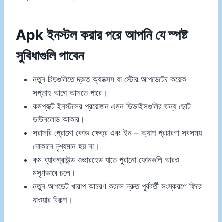
Apk ইনস্টল করার পরে আপনি যে স্পষ্ট
সুবিধাগুলি পাবেন
নতুন বিল্ডগুলিতে দ্রুত অ্যাক্সেস যা স্টোর আপডেটের কয়েক
সপ্তাহ আগে আসতে পারে।
কমপ্যাক্ট ইনস্টলের প্রয়োজন এমন ডিভাইসগুলির জন্য ছোট
ডাউনলোড আকার।
সরাসরি প্রোমো কোড ক্ষেত্র এবং ইন – অ্যাপ প্রচারণা সবসময়
দোকানে দৃশ্যমান হয় না।
কম ব্যাকগ্রাউন্ড ওভারহেড যাতে পুরানো ফোনগুলি আরও
মসৃণভাবে চলে।
নতুন আপডেট খারাপ আচরণ করলে দ্রুত পূর্ববর্তী সংস্করণে ফিরে
যাওয়ার বিকল্প।